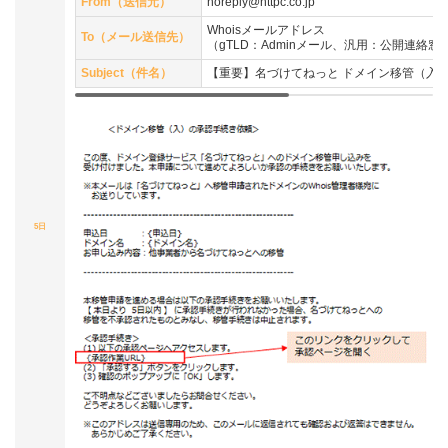
From（送信元）
noreply@nttpc.co.jp
Whoisメールアドレス
To（メール送信先）
（gTLD：Adminメール、汎用：公開連絡
Subject（件名）
【重要】名づけてねっと ドメイン移管（入
5日